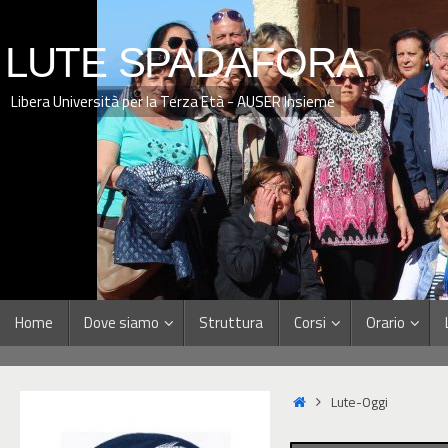
LUTE SPADAFORA
Libera Università per la Terza Età - AUSER Insieme
Home
Dove siamo
Struttura
Corsi
Orario
Lute-Oggi