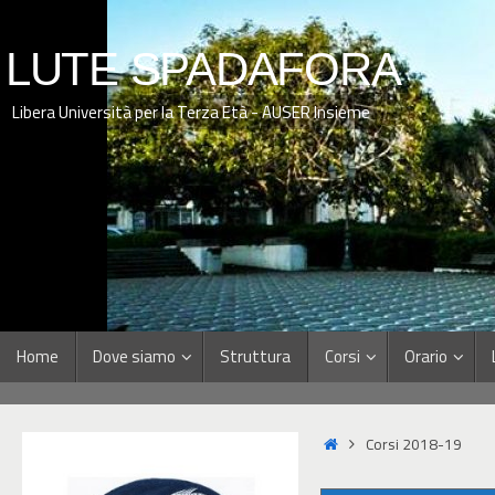
LUTE SPADAFORA
Libera Università per la Terza Età - AUSER Insieme
Home
Dove siamo
Struttura
Corsi
Orario
Corsi 2018-19