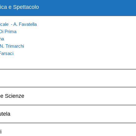
ica e Spettacolo
cale - A. Favatella
 Di Prima
ona
 N. Trimarchi
Farsaci
e Scienze
utela
i