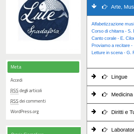
Arte, Mus
Alfabetizzazione musi
Corso di chitarra - S.
Canto corale - E. Cil
Proviamo a recitare -
Letture in scena - G. 
Meta
Lingue
Accedi
RSS
degli articoli
Medicina 
RSS
dei commenti
WordPress.org
Diritti e T
Laborator