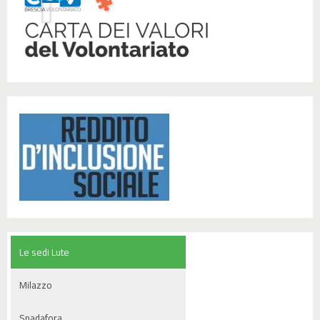
Le sedi Lute
Milazzo
Spadafora